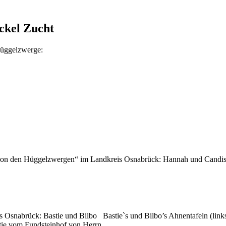
ckel Zucht
Hüggelzwerge:
„von den Hüggelzwergen“ im Landkreis Osnabrück: Hannah und Candi
 Osnabrück: Bastie und Bilbo Bastie`s und Bilbo’s Ahnentafeln (link
tie vom Fundsteinhof von Herrn