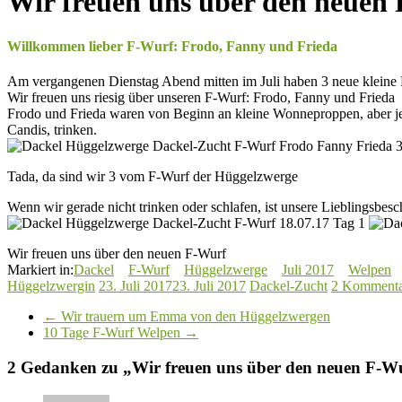
Wir freuen uns über den neuen
Willkommen lieber F-Wurf: Frodo, Fanny und Frieda
Am vergangenen Dienstag Abend mitten im Juli haben 3 neue kleine H
Wir freuen uns riesig über unseren F-Wurf: Frodo, Fanny und Frieda
Frodo und Frieda waren von Beginn an kleine Wonneproppen, aber jet
Candis, trinken.
Tada, da sind wir 3 vom F-Wurf der Hüggelzwerge
Wenn wir gerade nicht trinken oder schlafen, ist unsere Lieblingsbes
Wir freuen uns über den neuen F-Wurf
Markiert in:
Dackel
F-Wurf
Hüggelzwerge
Juli 2017
Welpen
Hüggelzwergin
23. Juli 2017
23. Juli 2017
Dackel-Zucht
2 Kommenta
←
Wir trauern um Emma von den Hüggelzwergen
10 Tage F-Wurf Welpen
→
2 Gedanken zu „
Wir freuen uns über den neuen F-W