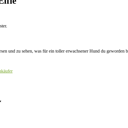
lfie
ter.
esen und zu sehen, was für ein toller erwachsener Hund du geworden bi
käufer
“