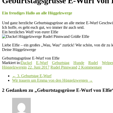
Geburtstagsgrüsse E-Wurf von E
Ein freudiges Hallo an alle Hüggelzwerge
Und ganz herzliche Geburtstagsgrüsse an alle meine E-Wurf Geschwis
Ich hoffe, es geht euch gut, wo immer ihr auch seid.
Ein herzliches Wuff von eurer Elfie
Liebe Elfie – ein großes „Wau, Wau“ zurück! Wie schön, von dir zu l
Deine Hüggelzwerge
Geburtstagsgrüsse E-Wurf von Elfie
Markiert in:
Dackel
E-Wurf
Geburtstag
Hunde
Rudel
Welpen
Hüggelzwergin
22. Juni 2017
Rudel Pinnwand
2 Kommentare
←
3. Geburtstag E-Wurf
Wir trauern um Emma von den Hüggelzwergen
→
2 Gedanken zu „
Geburtstagsgrüsse E-Wurf von Elfie