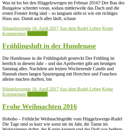
Was ist los bei den Hüggelzwergen im Februar 2016? Der Bau des
Bungalow schreitet voran, sodass mittlerweile das Dach und die
ersten Fenster fertig sind – so langsam sieht es wie ein richtiges
Haus aus. Damit auch alles läuft, schaue
Hüggelzwergin
16. April 2017
Aus dem Rudel Leben
Keine
Kommentare
Mehr lesen
Frühlingsluft in der Hundenase
Die Hundenase in die Frühlingsluft gestreckt Der Frühling ist
herrlich in diesem Jahr – und das Aprilwetter gibt am heutigen
Samstag alles. Nachdem am letzten Wochenende Candis und
Hannah einen langen Spaziergang mit Herrchen und Frauchen
alleine machen durften, bin
Hüggelzwergin
16. April 2017
Aus dem Rudel Leben
Keine
Kommentare
Mehr lesen
Frohe Weihnachten 2016
Hohoho – Fröhliche Weihnachtsgrüße vom Hüggelzwerge-Rudel
Die Tage sind so kurz wie sonst nie im Jahr, die Tanne im
Wohnzimmer duftet, der Kamin knistert und der Duft von heißem